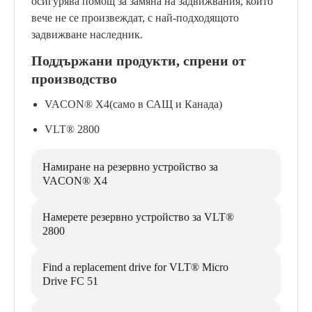
осигурява помощ за замяна на задвижвания, които
вече не се произвеждат, с най-подходящото
задвижване наследник.
Поддържани продукти, спрени от
производство
VACON® X4(само в САЩ и Канада)
VLT® 2800
Намиране на резервно устройство за
VACON® X4
Намерете резервно устройство за VLT®
2800
Find a replacement drive for VLT® Micro
Drive FC 51