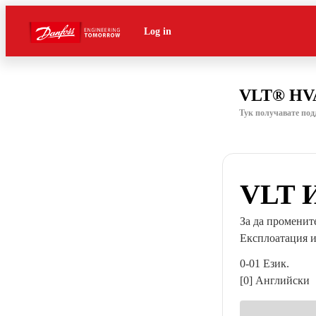
Log in
VLT® HVA
Тук получавате под
VLT И
За да промените
Експлоатация и 
0-01 Език.
[0] Английски