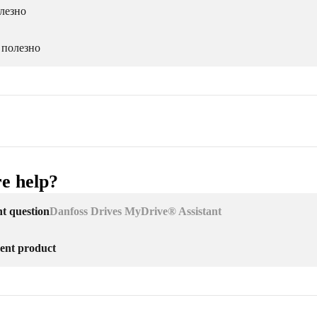
лезно
 полезно
e help?
nt question
Danfoss Drives MyDrive® Assistant
erent product