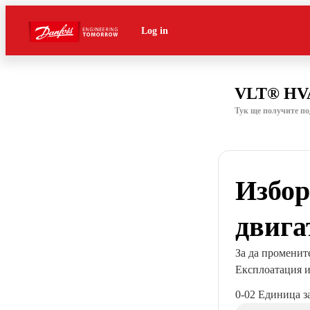
Log in
VLT® HVA
Тук ще получите п
Избор
двига
За да промените
Експлоатация и 
0-02 Единица за