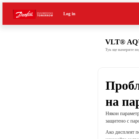
Log in
VLT® AQU
Тук ще намерите п
Пробл
на па
Някои параметри
защитено с пар
Ако дисплеят 