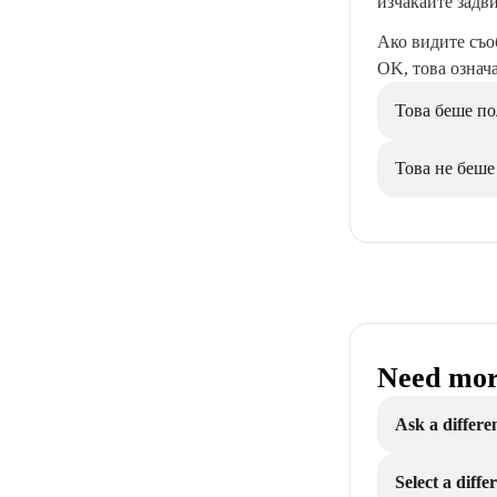
изчакайте задв
Ако видите съо
OK, това означа
Това беше по
Това не беше
Need mor
Ask a differe
Select a diff