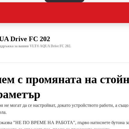
A Drive FC 202
оддръжка за вашия VLT® AQUA Drive FC 202.
ем с промяната на стой
раметър
 не могат да се настройват, докато устройството работи, а също
ола.
показва "НЕ ПО ВРЕМЕ НА РАБОТА", първо натиснете бутона за