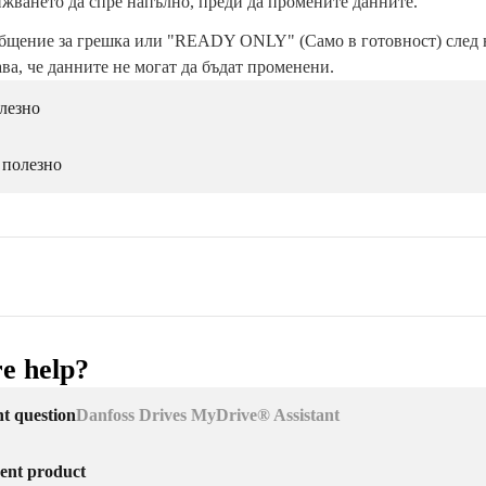
ижването да спре напълно, преди да промените данните.
бщение за грешка или "READY ONLY" (Само в готовност) след 
ва, че данните не могат да бъдат променени.
лезно
 полезно
e help?
nt question
Danfoss Drives MyDrive® Assistant
erent product