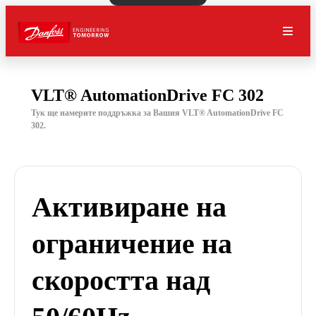
VLT® AutomationDrive FC 302
Тук ще намерите поддръжка за Вашия VLT® AutomationDrive FC
302.
Активиране на
ограничение на
скоростта над