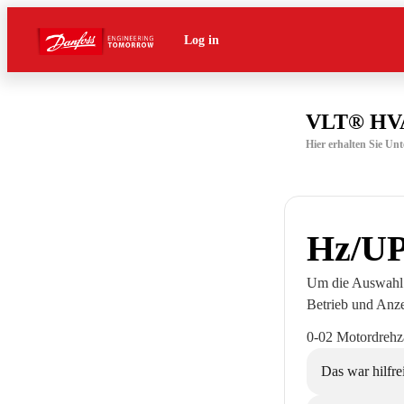
Log in
VLT® HVA
Hier erhalten Sie U
Hz/UP
Um die Auswahl 
Betrieb und Anze
0-02 Motordrehza
Das war hilfre