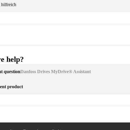
 hilfreich
e help?
nt question
Danfoss Drives MyDrive® Assistant
erent product