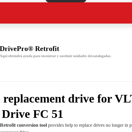
DrivePro® Retrofit
Aquí obtendrá ayuda para encontrar y sustituir unidades descatalogadas.
a replacement drive for V
 Drive FC 51
etrofit conversion tool
provides help to replace drives no longer in 