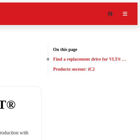
On this page
Find a replacement drive for VLT® Micro Dr
Producto sucesor: iC2
LT®
production with