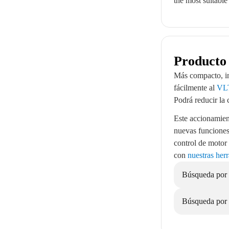
the most suitable
Producto 
Más compacto, int
fácilmente al
VLT
Podrá reducir la
Este accionamient
nuevas funciones 
control de motor 
con
nuestras her
Búsqueda por 
Búsqueda por 