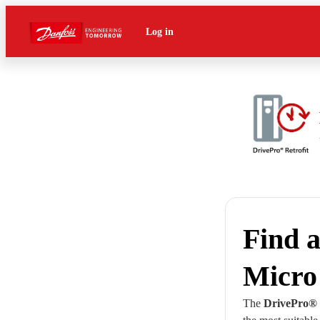
Log in
Find 
Micro
The
DrivePro® R