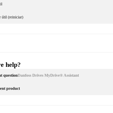
il
útil (reiniciar)
e help?
nt question
Danfoss Drives MyDrive® Assistant
erent product