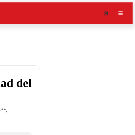
dad del
-**,