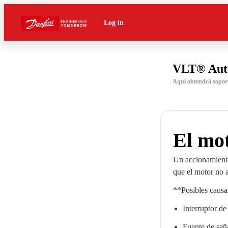
Log in
VLT® Aut
Aquí obtendrá sopor
El mot
Un accionamiento
que el motor no 
**Posibles causa
Interruptor de
Fuente de seña