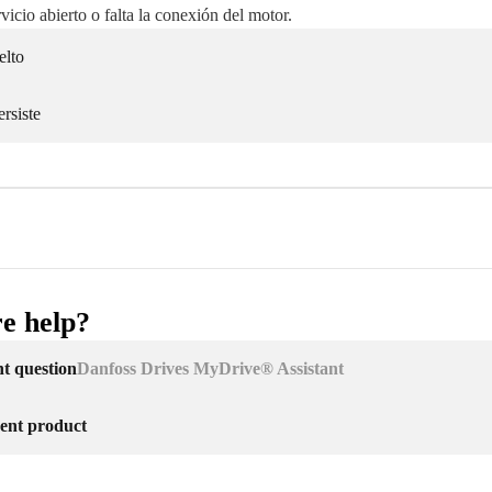
rvicio abierto o falta la conexión del motor.
elto
rsiste
e help?
nt question
Danfoss Drives MyDrive® Assistant
erent product