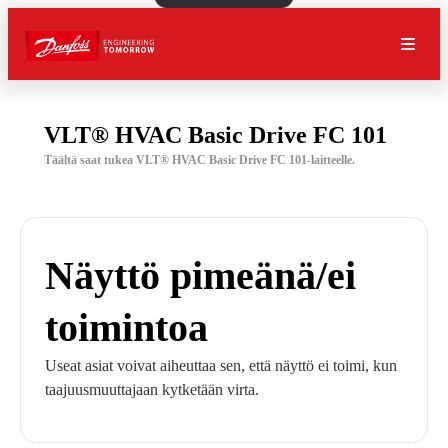
VLT® HVAC Basic Drive FC 101
Täältä saat tukea VLT® HVAC Basic Drive FC 101-laitteelle.
Näyttö pimeänä/ei
toimintoa
Useat asiat voivat aiheuttaa sen, että näyttö ei toimi, kun
taajuusmuuttajaan kytketään virta.