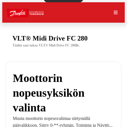
VLT® Midi Drive FC 280
Täältä saat tukea VLT® Midi Drive FC 280lle.
Moottorin
nopeusyksikön
valinta
Muuta moottorin nopeusvalintaa siirtymällä
päävalikkoon. Siirry 0-**-ryhmän, Toiminta ja Näyttö...