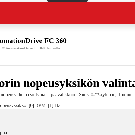
omationDrive FC 360
T® AutomationDrive FC 360 -laitteellesi.
orin nopeusyksikön valint
nopeusvalintaa siirtymällä päävalikkoon. Siirry 0-**-ryhmän, Toiminta 
nopeusyksikkö: [0] RPM, [1] Hz.
apua