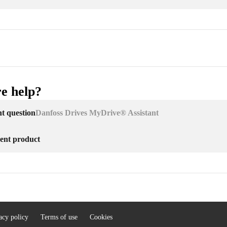
e help?
nt question
Danfoss Drives MyDrive® Assistant
erent product
acy policy
Terms of use
Cookies