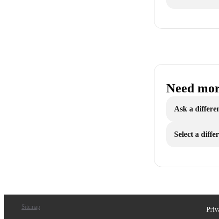
Need mor
Ask a differe
Select a diff
Sitemap
Priv