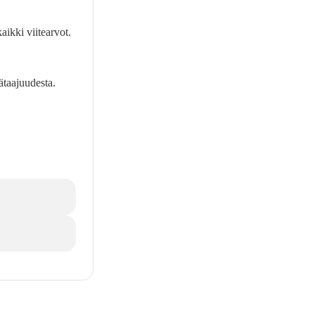
aikki viitearvot.
ätaajuudesta.