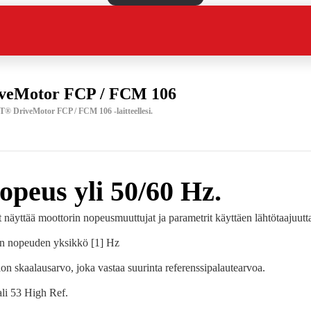
veMotor FCP / FCM 106
T® DriveMotor FCP / FCM 106 -laitteellesi.
nopeus yli 50/60 Hz.
at näyttää moottorin nopeusmuuttujat ja parametrit käyttäen lähtötaajuutt
in nopeuden yksikkö [1] Hz
on skaalausarvo, joka vastaa suurinta referenssipalautearvoa.
li 53 High Ref.