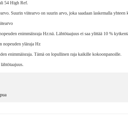
li 54 High Ref.
earvo. Suurin viitearvo on suurin arvo, joka saadaan laskemalla yhteen k
iitearvo
nopeuden enimmäisraja Hz:nä. Lähtötaajuus ei saa ylittää 10 % kytkent
n nopeuden yläraja Hz
uden enimmäisraja. Tämä on lopullinen raja kaikille kokoonpanoille.
lähtötaajuus.
apua