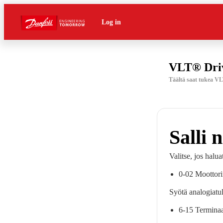
Log in
VLT® Dri
Täältä saat tukea VL
Salli 
Valitse, jos halu
0-02 Moottor
Syötä analogiatul
6-15 Terminaa