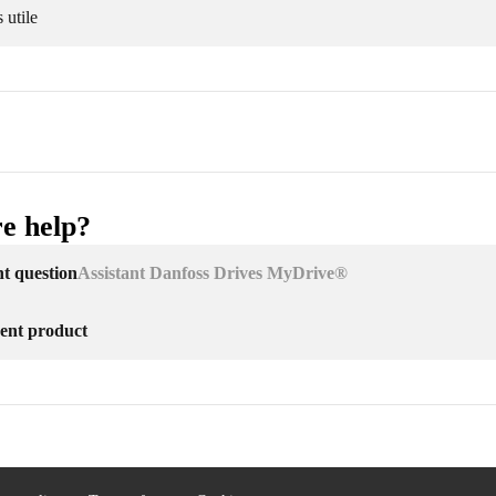
 utile
e help?
nt question
Assistant Danfoss Drives MyDrive®
erent product