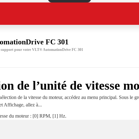
omationDrive FC 301
un support pour votre VLT® AutomationDrive FC 301
ion de l’unité de vitesse m
sélection de la vitesse du moteur, accédez au menu principal. Sous le g
 Affichage, allez à...
tesse du moteur : [0] RPM, [1] Hz.