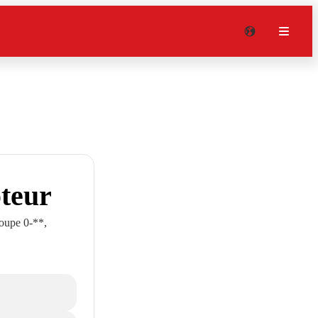
oteur
roupe 0-**,