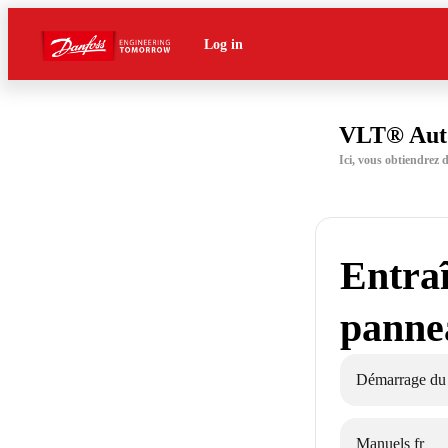
Log in
VLT® Aut
Ici, vous obtiendrez
Entra
panne
Démarrage du
Manuels fr