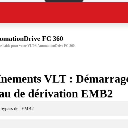
omationDrive FC 360
 de l'aide pour votre VLT® AutomationDrive FC 360.
înements VLT : Démarrag
au de dérivation EMB2
 bypass de l'EMB2