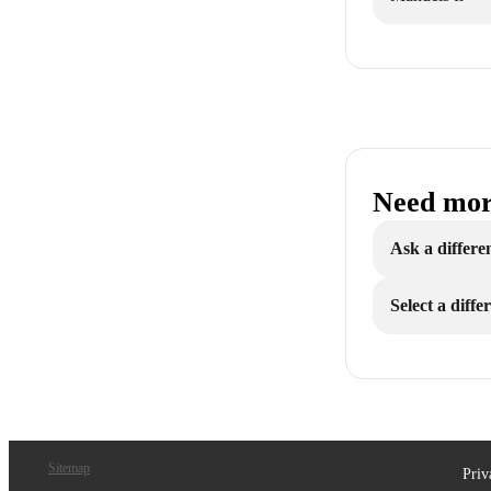
Need mor
Ask a differe
Select a diff
Sitemap
Priv