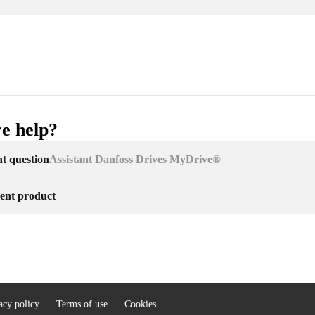
e help?
nt question
Assistant Danfoss Drives MyDrive®
erent product
acy policy
Terms of use
Cookies