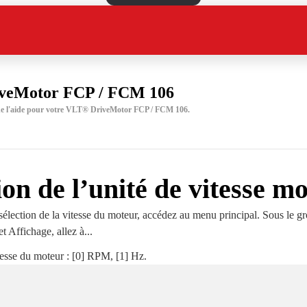
veMotor FCP / FCM 106
 de l'aide pour votre VLT® DriveMotor FCP / FCM 106.
ion de l’unité de vitesse m
sélection de la vitesse du moteur, accédez au menu principal. Sous le g
 Affichage, allez à...
tesse du moteur : [0] RPM, [1] Hz.