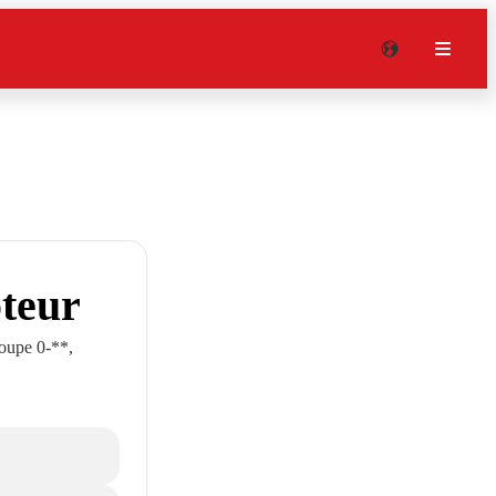
oteur
roupe 0-**,