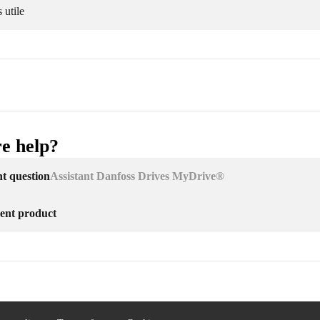
 utile
e help?
nt question
Assistant Danfoss Drives MyDrive®
erent product