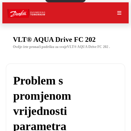
VLT® AQUA Drive FC 202
Ovdje ćete pronaći podršku za svojeVLT® AQUA Drive FC 202 .
Problem s
promjenom
vrijednosti
parametra