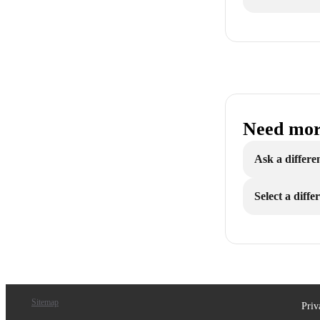
Need mor
Ask a differe
Select a diff
Sitemap
Priv