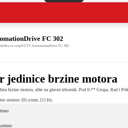
omationDrive FC 302
podršku za svojeVLT® AutomationDrive FC 302 .
 jedinice brzine motora
ra brzine motora, idite na glavni izbornik. Pod 0-** Grupa, Rad i Prika
ine motora: [0] o/min, [1] Hz.
risno
korisno