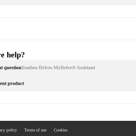
e help?
nt question
Danfoss Drives MyDrive® Assistant
erent product
acy policy
Terms of use
Cookies