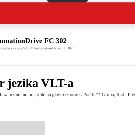
omationDrive FC 302
podršku za svojeVLT® AutomationDrive FC 302 .
r jezika VLT-a
ra brzine motora, idite na glavni izbornik. Pod 0-** Grupa, Rad i Prika