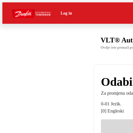
Log in
VLT® Aut
Ovdje ćete pronaći 
Odabi
Za promjenu odabi
0-01 Jezik.
[0] Engleski