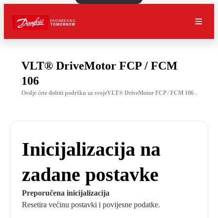
VLT® DriveMotor FCP / FCM
106
Ovdje ćete dobiti podršku za svojeVLT® DriveMotor FCP / FCM 106 .
Inicijalizacija na
zadane postavke
Preporučena inicijalizacija
Resetira većinu postavki i povijesne podatke.