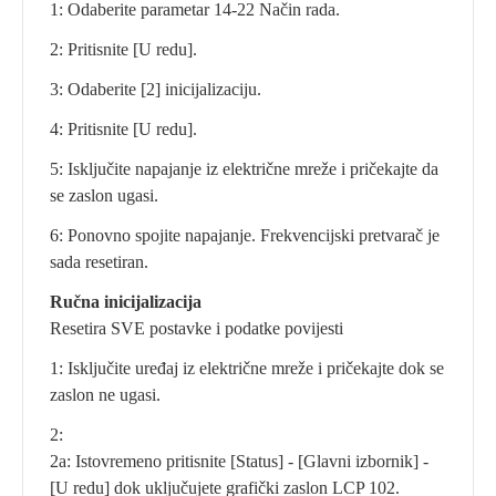
1: Odaberite parametar 14-22 Način rada.
2: Pritisnite [U redu].
3: Odaberite [2] inicijalizaciju.
4: Pritisnite [U redu].
5: Isključite napajanje iz električne mreže i pričekajte da
se zaslon ugasi.
6: Ponovno spojite napajanje. Frekvencijski pretvarač je
sada resetiran.
Ručna inicijalizacija
Resetira SVE postavke i podatke povijesti
1: Isključite uređaj iz električne mreže i pričekajte dok se
zaslon ne ugasi.
2:
2a: Istovremeno pritisnite [Status] - [Glavni izbornik] -
[U redu] dok uključujete grafički zaslon LCP 102.