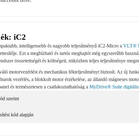
 successor drive.
ék: iC2
paktabb, intelligensebb és nagyobb teljesítményű iC2-Micro a
VLT® M
ttesítője. Ezt a megbízható és tartós meghajtót még egyszerűbb használn
ndszer összetettségét és költségeit, miközben teljes teljesítménye megm
áló motorvezérlést és mechanikus fékteljesítményt biztosít. Az új funk
 hurok vezérlés, a blokkolt motor érzékelése, az állandó mágneses motor
panel és természetesen a csatlakoztathatóság a
MyDrive® Suite digitális
ód szerint
sítési kód alapján