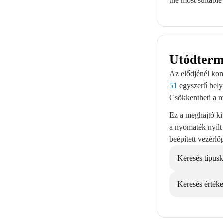
the most suitable
Utódterm
Az elődjénél kom
51
egyszerű helye
Csökkentheti a re
Ez a meghajtó kiv
a nyomaték nyílt
beépített vezérlő
Keresés típusk
Keresés értéke