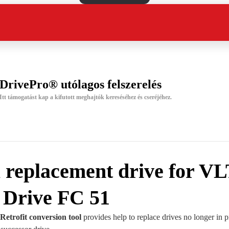
DrivePro® utólagos felszerelés
Itt támogatást kap a kifutott meghajtók kereséséhez és cseréjéhez.
a replacement drive for V
 Drive FC 51
etrofit conversion tool
provides help to replace drives no longer in 