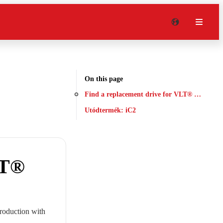
On this page
Find a replacement drive for VLT® Micro Dr
Utódtermék: iC2
LT®
production with