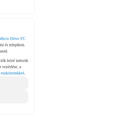
icro Drive FC
i és telepíteni.
arad.
ciók közé tartozik
 vezérlése, a
 eszközeinkkel
.