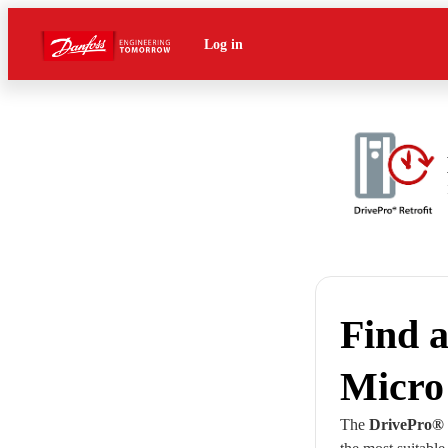
Log in
Find 
Micro
The
DrivePro® R