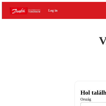
Log in
V
Hol talál
Ország