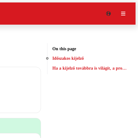
On this page
Időszakos kijelző
Ha a kijelző továbbra is világít, a probléma 