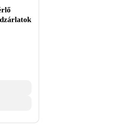
érlő
idzárlatok