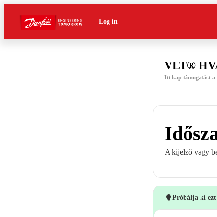
Log in
VLT® HVA
Itt kap támogatást 
Idősza
A kijelző vagy b
Próbálja ki ez