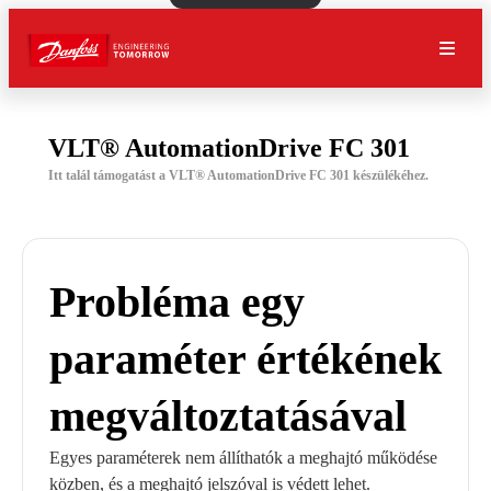
VLT® AutomationDrive FC 301
Itt talál támogatást a VLT® AutomationDrive FC 301 készülékéhez.
Probléma egy
paraméter értékének
megváltoztatásával
Egyes paraméterek nem állíthatók a meghajtó működése
közben, és a meghajtó jelszóval is védett lehet.