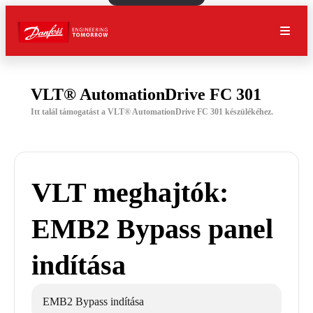
VLT® AutomationDrive FC 301
Itt talál támogatást a VLT® AutomationDrive FC 301 készülékéhez.
VLT meghajtók:
EMB2 Bypass panel
indítása
EMB2 Bypass indítása