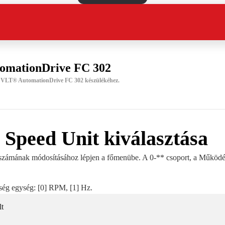
omationDrive FC 302
 a VLT® AutomationDrive FC 302 készülékéhez.
Speed Unit kiválasztása
számának módosításához lépjen a főmenübe. A 0-** csoport, a Működés
ség egység: [0] RPM, [1] Hz.
lt