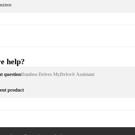
asznos
e help?
nt question
Danfoss Drives MyDrive® Assistant
erent product