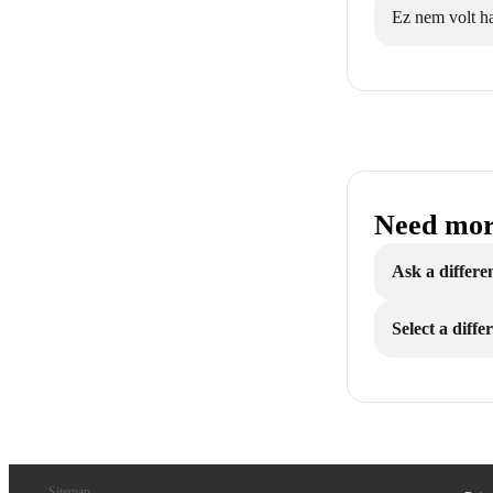
Ez nem volt h
Need mor
Ask a differe
Select a diff
Sitemap