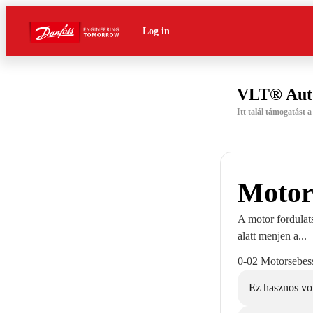
Log in
VLT® Aut
Itt talál támogatást
Motor 
A motor fordulat
alatt menjen a...
0-02 Motorsebes
Ez hasznos vo