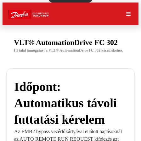
VLT® AutomationDrive FC 302
Itt talál támogatást a VLT® AutomationDrive FC 302 készülékéhez.
Időpont:
Automatikus távoli
futtatási kérelem
Az EMB2 bypass vezérlőkártyával ellátott hajtásoknál
az AUTO REMOTE RUN REQUEST kifejezés azt