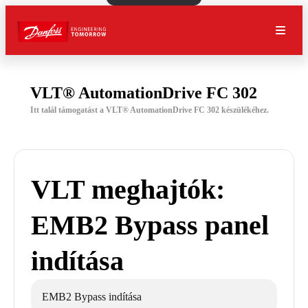
VLT® AutomationDrive FC 302
Itt talál támogatást a VLT® AutomationDrive FC 302 készülékéhez.
VLT meghajtók:
EMB2 Bypass panel
indítása
EMB2 Bypass indítása