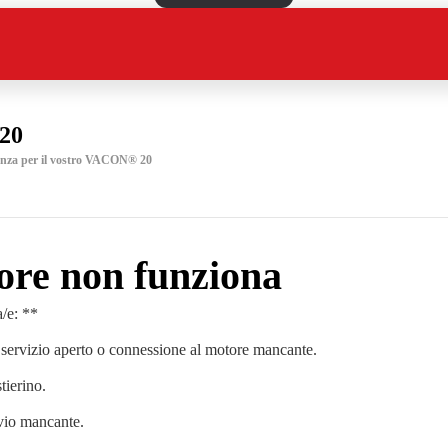
20
stenza per il vostro VACON® 20
ore non funziona
/e: **
i servizio aperto o connessione al motore mancante.
tierino.
vio mancante.