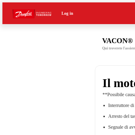
Log in
VACON® 
Qui troverete l'assi
Il mot
**Possibile causa
Interruttore d
Arresto del tas
Segnale di av