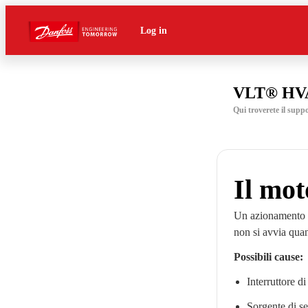
Log in
VLT® HVA
Qui troverete il sup
Il mot
Un azionamento pu
non si avvia qua
Possibili cause:
Interruttore d
Sorgente di se