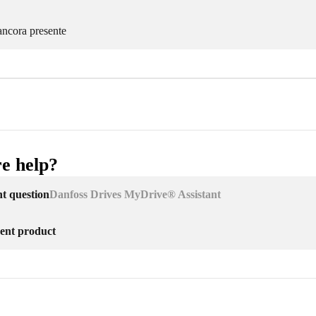
ancora presente
e help?
nt question
Danfoss Drives MyDrive® Assistant
erent product