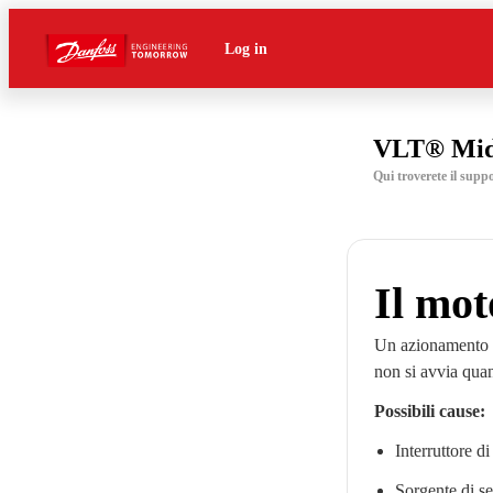
Log in
VLT® Midi
Qui troverete il supp
Il mot
Un azionamento pu
non si avvia qua
Possibili cause:
Interruttore d
Sorgente di se