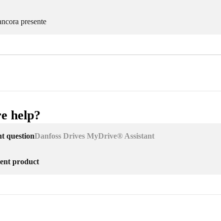
ancora presente
e help?
nt question
Danfoss Drives MyDrive® Assistant
erent product