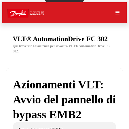
VLT® AutomationDrive FC 302
Qui troverete l'assistenza per il vostro VLT® AutomationDrive FC
302.
Azionamenti VLT:
Avvio del pannello di
bypass EMB2