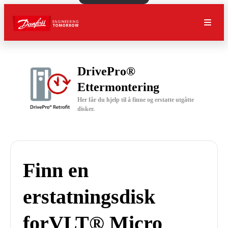
DrivePro®
Ettermontering
Her får du hjelp til å finne og erstatte utgåtte
disker.
Finn en
erstatningsdisk
forVLT® Micro