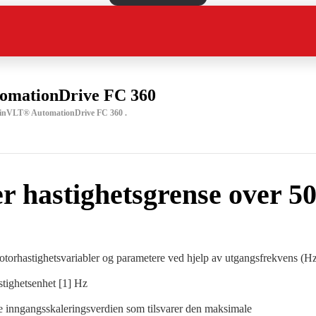
omationDrive FC 360
l dinVLT® AutomationDrive FC 360 .
r hastighetsgrense over 50
motorhastighetsvariabler og parametere ved hjelp av utgangsfrekvens (Hz
tighetsenhet [1] Hz
 inngangsskaleringsverdien som tilsvarer den maksimale