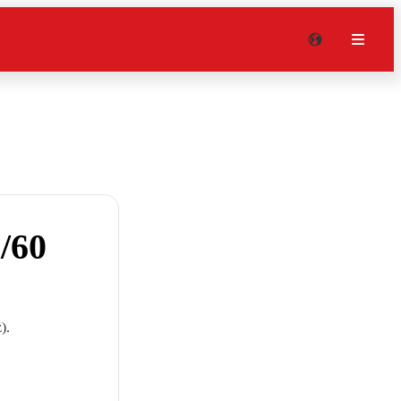
/60
).