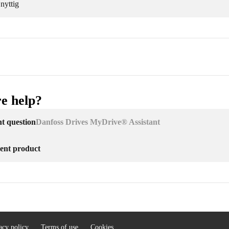
 nyttig
e help?
nt question
Danfoss Drives MyDrive® Assistant
erent product
acy policy
Terms of use
Cookies