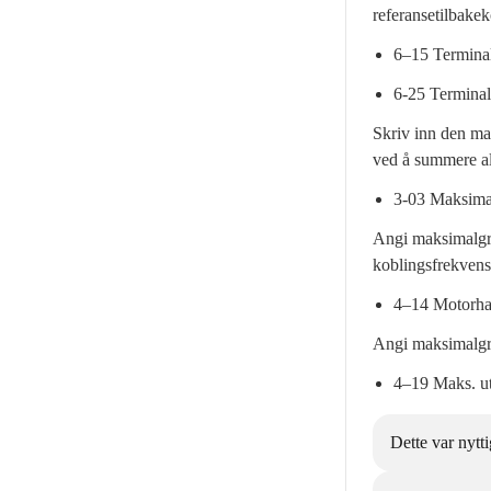
referansetilbake
6–15 Terminal
6-25 Terminal
Skriv inn den ma
ved å summere al
3-03 Maksimal
Angi maksimalgre
koblingsfrekvens
4–14 Motorhas
Angi maksimalgre
4–19 Maks. u
Dette var nytti