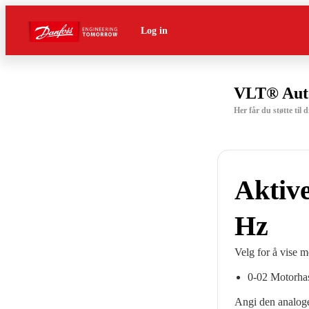
Log in
VLT® Aut
Her får du støtte ti
Aktive
Hz
Velg for å vise 
0-02 Motorhas
Angi den analoge