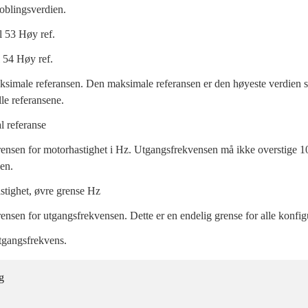
koblingsverdien.
 53 Høy ref.
 54 Høy ref.
ksimale referansen. Den maksimale referansen er den høyeste verdien
le referansene.
 referanse
nsen for motorhastighet i Hz. Utgangsfrekvensen må ikke overstige 1
en.
tighet, øvre grense Hz
nsen for utgangsfrekvensen. Dette er en endelig grense for alle konfig
tgangsfrekvens.
g