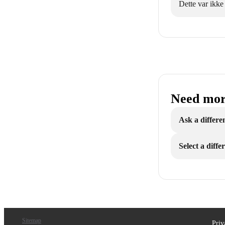
Dette var ikke
Need mor
Ask a differe
Select a diff
Sitemap
Priv