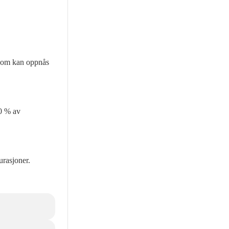
 som kan oppnås
0 % av
urasjoner.