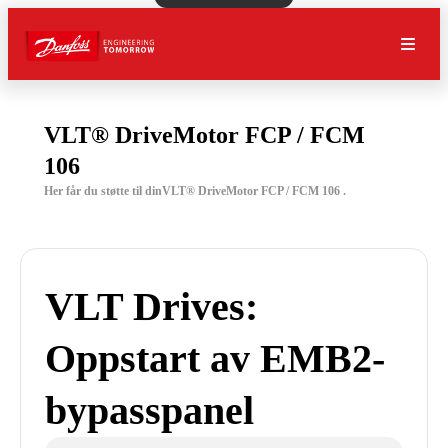
VLT® DriveMotor FCP / FCM
106
Her får du støtte til dinVLT® DriveMotor FCP / FCM 106 .
VLT Drives:
Oppstart av EMB2-
bypasspanel