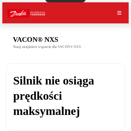
VACON® NXS
Tutaj znajdziesz wsparcie dla VACON® NXS
Silnik nie osiąga
prędkości
maksymalnej