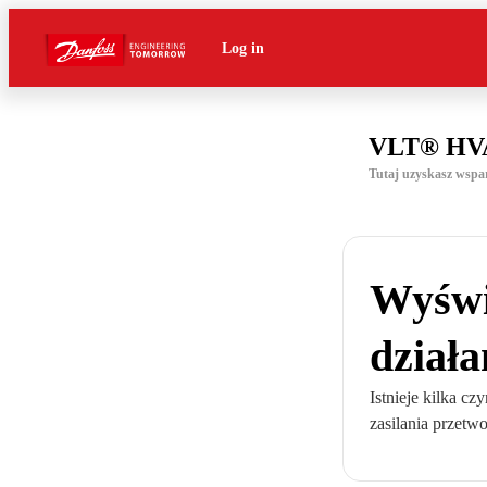
Log in
VLT® HVA
Tutaj uzyskasz wspa
Wyświ
działa
Istnieje kilka c
zasilania przetwo