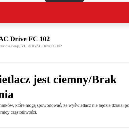
C Drive FC 102
rcie dla swojej VLT® HVAC Drive FC 102
etlacz jest ciemny/Brak
nia
zynników, które mogą spowodować, że wyświetlacz nie będzie działał p
rnicy częstotliwości.