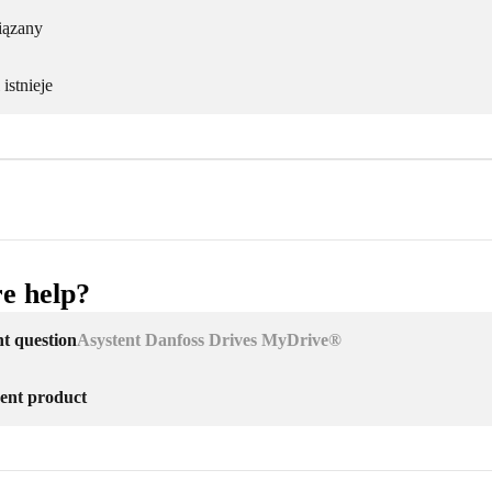
iązany
istnieje
e help?
nt question
Asystent Danfoss Drives MyDrive®
erent product