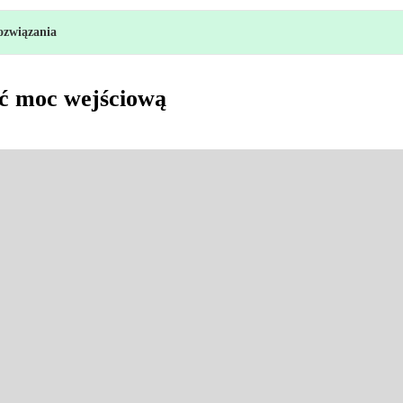
ozwiązania
ć moc wejściową