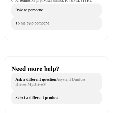
0-02 Jednostka prędkości silnika: [0] RPM, [1] Hz.
Było to pomocne
To nie było pomocne
Need more help?
Ask a different question
Asystent Danfoss
Drives MyDrive®
Select a different product