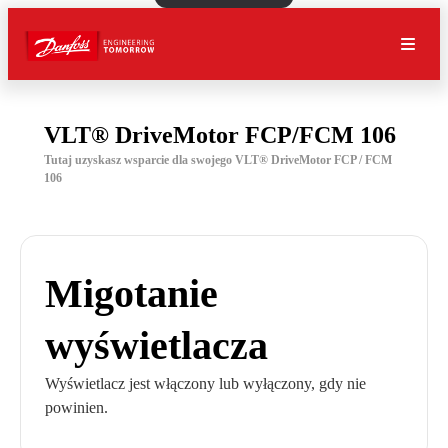
VLT® DriveMotor FCP/FCM 106
Tutaj uzyskasz wsparcie dla swojego VLT® DriveMotor FCP / FCM
106
Migotanie
wyświetlacza
Wyświetlacz jest włączony lub wyłączony, gdy nie
powinien.