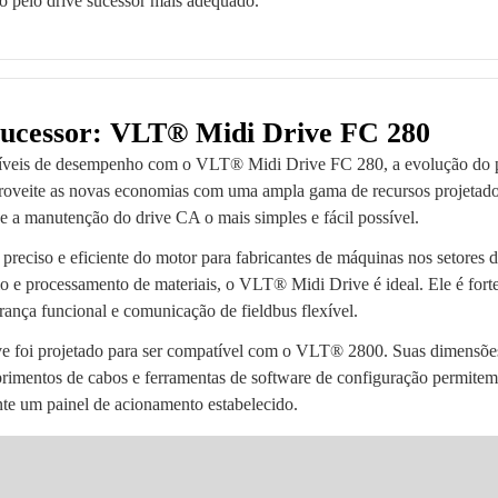
 pelo drive sucessor mais adequado.
sucessor: VLT® Midi Drive FC 280
íveis de desempenho com o VLT® Midi Drive FC 280, a evolução do p
veite as novas economias com uma ampla gama de recursos projetados
 e a manutenção do drive CA o mais simples e fácil possível.
preciso e eficiente do motor para fabricantes de máquinas nos setores d
o e processamento de materiais, o VLT® Midi Drive é ideal. Ele é fo
rança funcional e comunicação de fieldbus flexível.
 foi projetado para ser compatível com o VLT® 2800. Suas dimensões
rimentos de cabos e ferramentas de software de configuração permite
nte um painel de acionamento estabelecido.