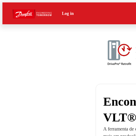
Log in
Encont
VLT®
A ferramenta de