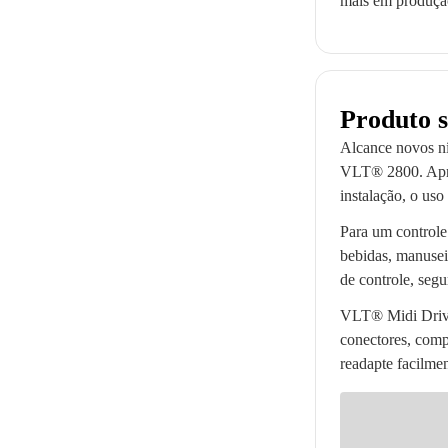
mais em produção
Produto 
Alcance novos n
VLT® 2800. Apro
instalação, o uso
Para um controle 
bebidas, manusei
de controle, segu
VLT® Midi Drive
conectores, comp
readapte facilme