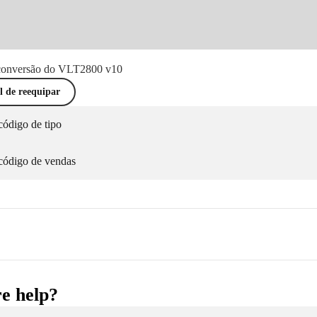
 conversão do VLT2800 v10
l de reequipar
código de tipo
 código de vendas
e help?