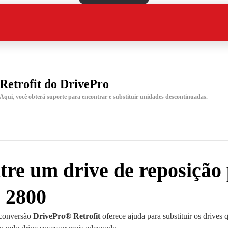
Retrofit do DrivePro
Aqui, você obterá suporte para encontrar e substituir unidades descontinuadas.
re um drive de reposição 
 2800
 conversão
DrivePro® Retrofit
oferece ajuda para substituir os drives 