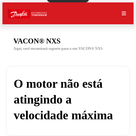
VACON® NXS
Aqui, você encontrará suporte para o seu VACON® NXS
O motor não está
atingindo a
velocidade máxima