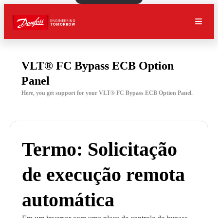
VLT® FC Bypass ECB Option
Panel
Here, you get support for your VLT® FC Bypass ECB Option Panel.
Termo: Solicitação
de execução remota
automática