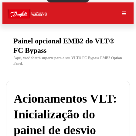
Painel opcional EMB2 do VLT®
FC Bypass
Aqui, você obterá suporte para o seu VLT® FC Bypass EMB2 Option
Panel.
Acionamentos VLT:
Inicialização do
painel de desvio