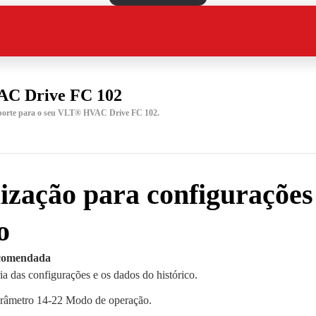
C Drive FC 102
uporte para o seu VLT® HVAC Drive FC 102.
lização para configurações
o
ecomendada
ia das configurações e os dados do histórico.
arâmetro 14-22 Modo de operação.