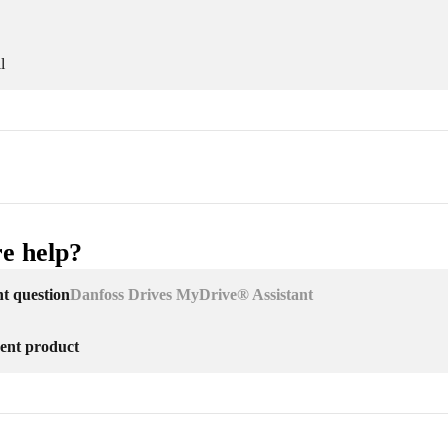
l
e help?
nt question
Danfoss Drives MyDrive® Assistant
erent product