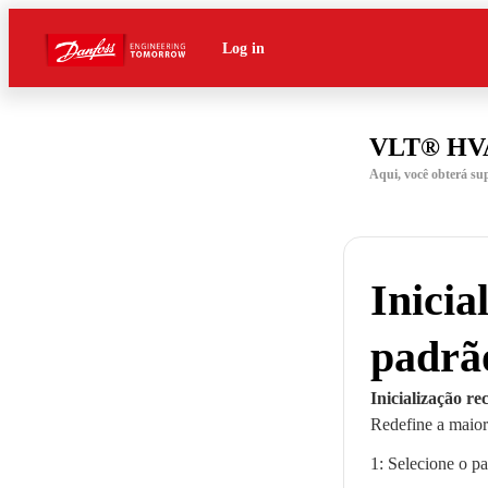
Log in
VLT® HVA
Aqui, você obterá s
Inicia
padrã
Inicialização r
Redefine a maior
1: Selecione o p