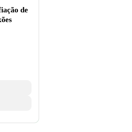
fiação de
xões