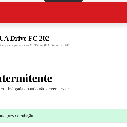
A Drive FC 202
rá suporte para o seu VLT® AQUA Drive FC 202.
ntermitente
a ou desligada quando não deveria estar.
a possível solução