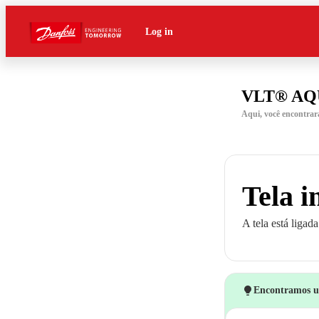
Log in
VLT® AQU
Aqui, você encontra
Tela i
A tela está ligad
Encontramos um