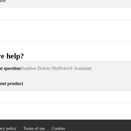
iste
e help?
nt question
Danfoss Drives MyDrive® Assistant
erent product
acy policy
Terms of use
Cookies