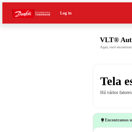
Log in
VLT® Aut
Aqui, você encontra
Tela 
Há vários fatore
Encontramos um