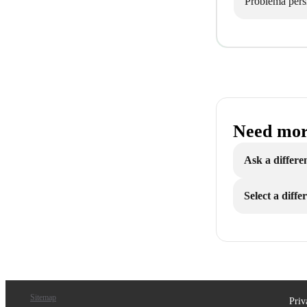
Problema pers
Need mor
Ask a differe
Select a diff
Sitemap
Priv