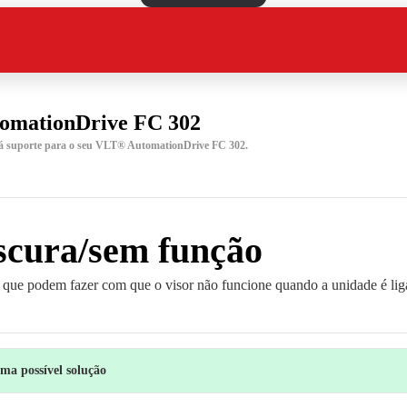
omationDrive FC 302
rá suporte para o seu VLT® AutomationDrive FC 302.
escura/sem função
s que podem fazer com que o visor não funcione quando a unidade é lig
a possível solução