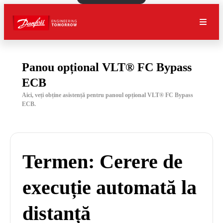
Panou opțional VLT® FC Bypass
ECB
Aici, veți obține asistență pentru panoul opțional VLT® FC Bypass
ECB.
Termen: Cerere de
execuție automată la
distanță