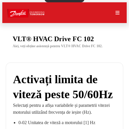
VLT® HVAC Drive FC 102
Aici, veți obține asistență pentru VLT® HVAC Drive FC 102.
Activați limita de
viteză peste 50/60Hz
Selectați pentru a afișa variabilele și parametrii vitezei
motorului utilizând frecvența de ieșire (Hz).
0-02 Unitatea de viteză a motorului [1] Hz