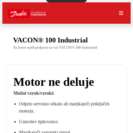
VACON® 100 Industrial
Tu boste našli podporo za vaš VACON® 100 Industrial
Motor ne deluje
Možni vzrok/vzroki:
Odprto servisno stikalo ali manjkajoči priključek
motorja.
Ustavitev tipkovnice.
Manjkajoči zagonski signal.