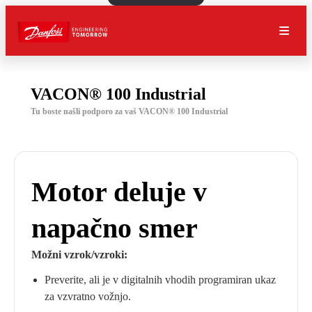
VACON® 100 Industrial
Tu boste našli podporo za vaš VACON® 100 Industrial
Motor deluje v
napačno smer
Možni vzrok/vzroki:
Preverite, ali je v digitalnih vhodih programiran ukaz
za vzvratno vožnjo.